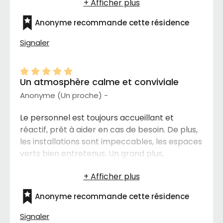
les besoins individuels des résidents et
s'assurent que chacun se sente à l'aise et
Anonyme recommande cette résidence
respecté.
Signaler
Un atmosphère calme et conviviale
Anonyme (Un proche) -
Le personnel est toujours accueillant et
réactif, prêt à aider en cas de besoin. De plus,
les installations sont impeccables, les espaces
verts bien entretenus. Un grand plus,
l'atmosphère calme et conviviale qui règne
dans cette résidence. C'est un endroit idéal
pour se sentir chez soi, que ce soit pour une
Anonyme recommande cette résidence
courte ou longue durée.
Signaler