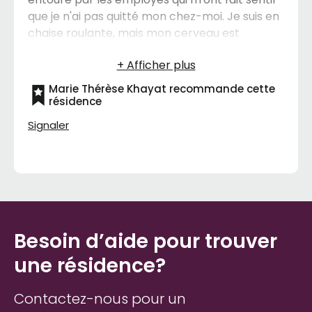
que je n'ai pas quitté mon chez-moi. Je suis en
chaise roulante, mais mon cerveau est
autonome. J'aime passer du temps chez moi,
je suis très à l'aise et je me suis fait des amis. Je
participe aux activités intérieures et
Marie Thérèse Khayat recommande cette
extérieures qui sont nombreuses. Je les
résidence
remercie pour tout ce que je reçois de toute
Signaler
l'équipe du manoir.
Besoin d’aide pour trouver
une résidence?
Contactez-nous pour un