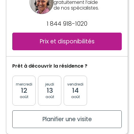
gratuitement l’aide
Électricité / Chauffage
Réfrigérateur
de nos spécialistes.
Ligne téléphonique
Services inclus à l'unité
1 844 918-1020
Câblodistribution
Électricité / Chauffage
Prix et disponibilités
Planifier une visite
Ligne téléphonique
Prêt à découvrir la résidence ?
Planifier une visite
mercredi
jeudi
vendredi
lundi
mardi
12
13
14
17
18
août
août
août
août
août
Planifier une visite