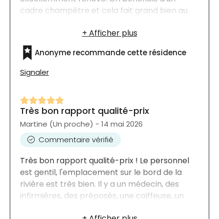
cadre champêtre et cela fait grand bien au
moral. Le personnel est d'une grande
gentillesse et respectueux.
Anonyme recommande cette résidence
Signaler
Très bon rapport qualité-prix
Martine (Un proche) - 14 mai 2026
Commentaire vérifié
Très bon rapport qualité-prix ! Le personnel
est gentil, l'emplacement sur le bord de la
rivière est très bien. Il y a un médecin, des
infirmières, des préposés, une coiffeuse, un
resto et des activités hebdomadaires et