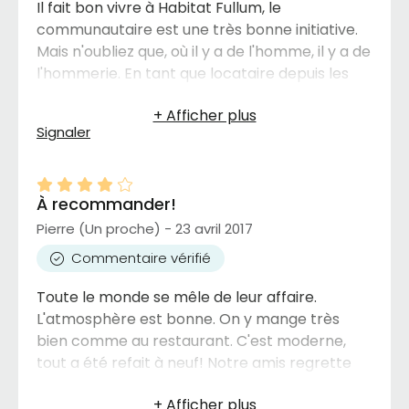
Il fait bon vivre à Habitat Fullum, le
communautaire est une très bonne initiative.
Mais n'oubliez que, où il y a de l'homme, il y a de
l'hommerie. En tant que locataire depuis les
débuts .... je dois dire que l'administration de
l'immeuble est déficiente. L'immeuble a une
Signaler
accréditation mais plusieurs normes sont
totalement non-respectées et
l'administration malgré le mécontentement
À recommander!
de leur clientèle réagissent en nous
mentionnant qu'eux seuls (Les Habitations la
Pierre (Un proche) - 23 avril 2017
Traversée: locateur) ont le pouvoir.
Commentaire vérifié
Toute le monde se mêle de leur affaire.
L'atmosphère est bonne. On y mange très
bien comme au restaurant. C'est moderne,
tout a été refait à neuf! Notre amis regrette
seulement de ne pas y être emménagé plus
tôt. Un hall d'entrée comme à l'hôtel. Pas de