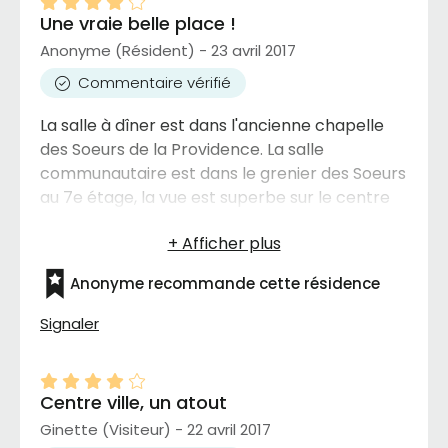
Une vraie belle place !
Anonyme (Résident) - 23 avril 2017
Commentaire vérifié
La salle à dîner est dans l'ancienne chapelle
des Soeurs de la Providence. La salle
communautaire est dans le grenier des Soeurs
au 7e étage, la vue est superbe sur le centre
ville et la montagne. Le personnel est super
humain, chaleureux. On sent l'énergie des
vielles Soeurs ..... on se sent dans un hôtel !
Anonyme recommande cette résidence
Cour extérieur avec BBQ et plein de
commodité... une vraie belle place .
Signaler
Centre ville, un atout
Ginette (Visiteur) - 22 avril 2017