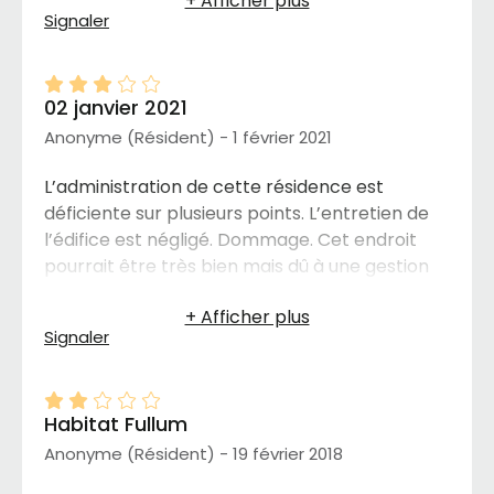
Signaler
02 janvier 2021
Anonyme (Résident) - 1 février 2021
L’administration de cette résidence est
déficiente sur plusieurs points. L’entretien de
l’édifice est négligé. Dommage. Cet endroit
pourrait être très bien mais dû à une gestion
inadéquate pour des personnes autonomes,
l’atmosphère est plutôt difficile. Un point
Signaler
positif la proximité du centre ville.
Habitat Fullum
Anonyme (Résident) - 19 février 2018