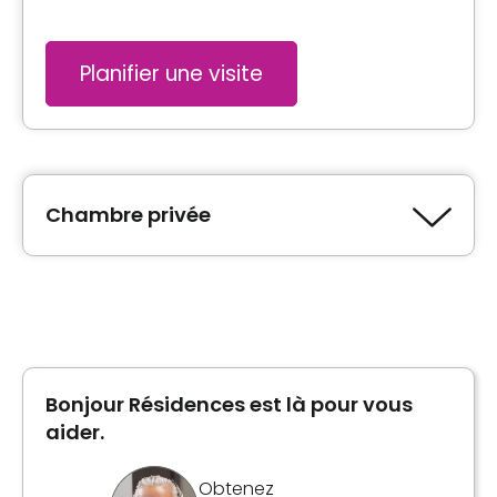
Planifier une visite
Chambre privée
Type de logement
Chambre privée
Bonjour Résidences est là pour vous
Inclusions
aider.
Repas inclus
Obtenez
3 repas