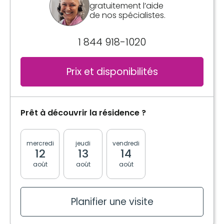
gratuitement l’aide
2 collations
de nos spécialistes.
Salle(s) de bain
1 844 918-1020
Partagée
Prix et disponibilités
Commodités
Balcon / Terrasse
Bracelet / Tirette d'urgence
Prêt à découvrir la résidence ?
Meublé
Espace de rangement
mercredi
jeudi
vendredi
lundi
mardi
12
13
14
17
18
Services inclus à l'unité
août
août
août
août
août
Électricité / Chauffage
Entretien ménager
Entretien literie / vêtements
Planifier une visite
Soins