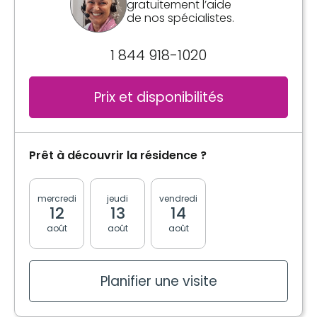
gratuitement l’aide
de nos spécialistes.
Salle(s) de bain
Privée
1 844 918-1020
Laveuse / Sécheuse
Prix et disponibilités
Entrée seulement
Commodités
Prêt à découvrir la résidence ?
Balcon / Terrasse
Services inclus à l'unité
mercredi
jeudi
vendredi
lundi
mardi
12
13
14
17
18
Câblodistribution
août
août
août
août
août
Électricité / Chauffage
Entretien ménager
Planifier une visite