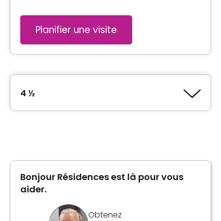
Planifier une visite
4 ½
Type de logement
4 ½
Bonjour Résidences est là pour vous
Inclusions
aider.
Cuisine
Obtenez
Entrée lave-vaisselle