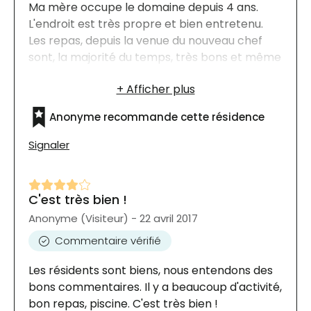
Ma mère occupe le domaine depuis 4 ans.
L'endroit est très propre et bien entretenu.
Les repas, depuis la venue du nouveau chef
sont, la majorité du temps, très bons et même
excellents. Les résidents sont très bien traités,
avec jovialité et respect. Plusieurs activités
leur sont offertes dont des exercices pour
Anonyme recommande cette résidence
assurer la mobilité et l'équilibre, le yoga, des
soirées dansantes, des soupers de fêtes, des
Signaler
sorties, des activités de bricolage.... et bien
d'autres. La situation a été particulièrement
difficile pour les personnes âgées durant la
C'est très bien !
Covid mais la direction et les employés du
Anonyme (Visiteur) - 22 avril 2017
domaine ont tout fait en leur pouvoir pour que
les résidents soient en sécurité et qu'ils soient
Commentaire vérifié
bien traités. Cela se poursuit avec beaucoup
Les résidents sont biens, nous entendons des
de rigueur. Je recommande chaudement
bons commentaires. Il y a beaucoup d'activité,
cette résidence
bon repas, piscine. C'est très bien !