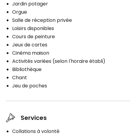
2 douches / bains par semaine
Fumeurs
Jardin potager
Espace de rangement
Orgue
Fumer sur le balcon
Stationnement
Salle de réception privée
Services inclus à l'unité
Extérieur
Loisirs disponibles
Ligne téléphonique
Cours de peinture
Électricité / Chauffage
Fumeurs
Planifier une visite
Jeux de cartes
Câblodistribution
Fumer sur le balcon
Cinéma maison
Activités variées (selon I'horaire établi)
Soins
Bibliothèque
Aide pour incontinence urinaire
Chant
Administration des médicaments
Planifier une visite
Jeu de poches
Aide à l'alimentation
Aide à l'habillement
Aide au bain
Hygiène quotidienne
Services
Aide au lever
Aide au coucher
Collations à volonté