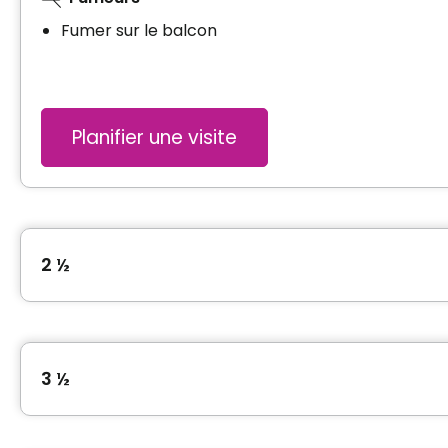
Fumer sur le balcon
Planifier une visite
2 ½
Type de logement
2 ½
3 ½
Prix sans crédit d'impôt
2480 $ par mois*
Prix avec crédit d'impôt
Type de logement