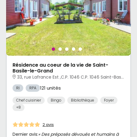
Résidence au coeur de la vie de Saint-
Basile-le-Grand
33, rue Lafrance Est ,C.P. 1046 C.P. 1046 Saint-Basile-le-Grand, QC
121 unités
RI
RPA
Chef cuisinier
Bingo
Bibliothèque
Foyer
+8
2 avis
Dernier avis:
« Des préposés dévoués et humains à