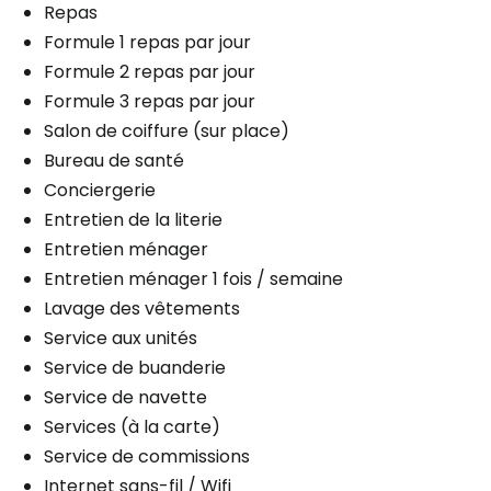
Aide aux déplacements
Repas
Assistance personnelle
Formule 1 repas par jour
Gestion des médicaments
Formule 2 repas par jour
Distribution des médicaments
Formule 3 repas par jour
1 douche / bain par semaine
Salon de coiffure (sur place)
Bureau de santé
Stationnement
Conciergerie
Extérieur
Entretien de la literie
Entretien ménager
Entretien ménager 1 fois / semaine
Lavage des vêtements
Planifier une visite
Service aux unités
Service de buanderie
Service de navette
Services (à la carte)
Service de commissions
Internet sans-fil / Wifi