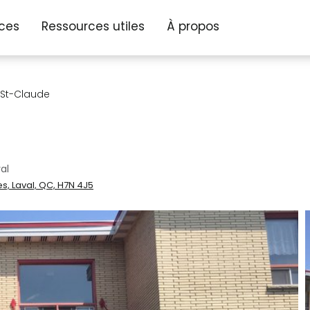
ices
Ressources utiles
À propos
 St-Claude
al
s, Laval, QC, H7N 4J5