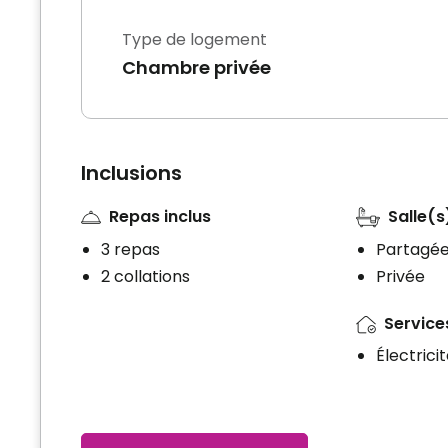
Type de logement
Chambre privée
Inclusions
Repas inclus
Salle(s
3 repas
Partagé
2 collations
Privée
Services
Électrici