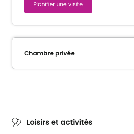
Planifier une visite
Chambre privée
Type de logement
Prix sans
Chambre privée
2800 $ 
*Prix sujet à changement sans préavis et selon dis
Loisirs et activités
Inclusions