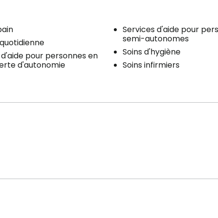
Distribution des médicaments
1 douche / bain par semaine
bain
Services d'aide pour per
Stationnement
semi-autonomes
quotidienne
Soins d'hygiène
Extérieur
 d'aide pour personnes en
erte d'autonomie
Soins infirmiers