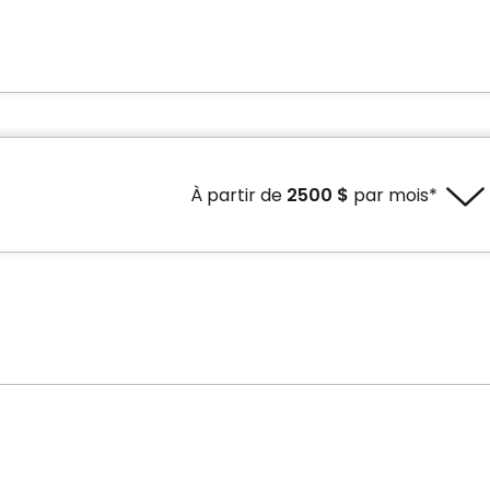
À partir de
2500 $
par mois*
 crédit d'impôt
Prix avec crédit d'impôt
par mois*
2500 $ par mois*
ponibilités.