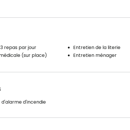
 inclus à l'unité
Soins
tribution
Administration des
médicaments
ternet
Aide à l'alimentation
léphonique
Aide à l'habillement
n ménager
3 repas par jour
Entretien de la literie
Aide au bain
 literie / vêtements
 médicale (sur place)
Entretien ménager
Hygiène quotidienne
té / Chauffage
Aide au lever
Aide au coucher
Aide aux déplacements
s
Aide pour incontinence
urinaire
Aide pour incontinence
d'alarme d'incendie
fécale
Assistance personnelle
Gestion des médicaments