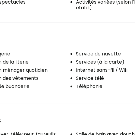
 spectacles
Activités variées (selon I
établi)
erie
Service de navette
 de la literie
Services (à la carte)
n ménager quotidien
Internet sans-fil / Wifi
en des vêtements
Service télé
de buanderie
Téléphonie
s
yer, téléviseur, fauteuils,
Salle de bain avec douc