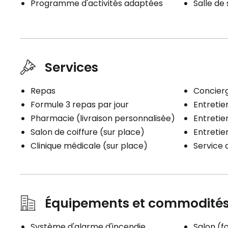
Programme d'activités adaptées
Salle de
Inclus:
Lit électrique
Armoire de rangement
Table de chevet
Meuble de télévision
Services
Fauteuil de repos adapté
Stores
Repas
Concierg
Système d'interphone
Formule 3 repas par jour
Entretien
Pharmacie (livraison personnalisée)
Entretie
Salon de coiffure (sur place)
Entreti
Clinique médicale (sur place)
Service 
Équipements et commodité
Système d'alarme d'incendie
Salon (fo