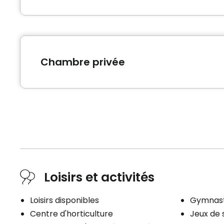
Chambre privée
Type de logement
Chambre privée
Loisirs et activités
Informations générales
Loisirs disponibles
Gymnasti
Les chambres privées sont d’une superficie de 
Centre d'horticulture
Jeux de 
toilette privée avec lavabo, d’une superficie 5,