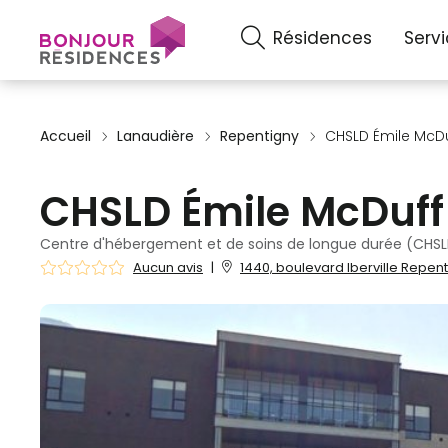
Résidences
Serv
Accueil
Lanaudière
Repentigny
CHSLD Émile McDu
CHSLD Émile McDuff
Centre d'hébergement et de soins de longue durée (CHSL
Aucun avis
|
1440, boulevard Iberville Repen