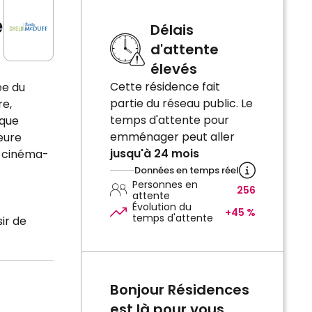
é
Délais
d'attente
élevés
Cette résidence fait
ée du
partie du réseau public. Le
re,
temps d'attente pour
aque
emménager peut aller
eure
jusqu'à 24 mois
e cinéma-
Données en temps réel
Personnes en
256
attente
Évolution du
+45 %
temps d'attente
ir de
Bonjour Résidences
est là pour vous