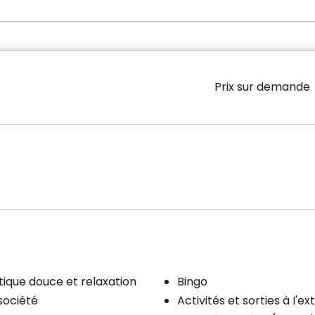
Prix sur demande
que douce et relaxation
Bingo
19,5 m2 (211 pi2). Toutes les chambres sont munies d’une
société
Activités et sorties à I'ex
30 m2 (57 pi2).