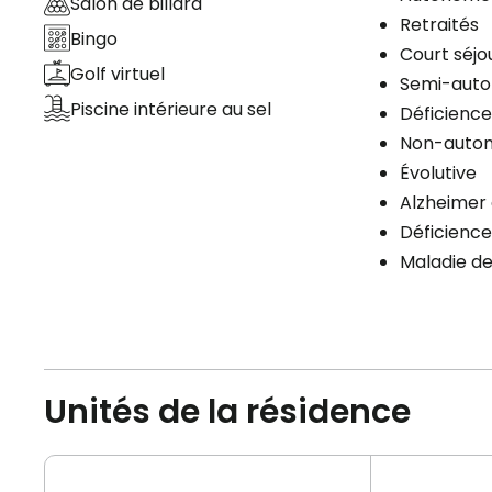
Salon de billard
Retraités
Bingo
Court séjo
Golf virtuel
Semi-aut
Piscine intérieure au sel
Déficience 
Non-auto
Évolutive
Alzheimer 
Déficience
Maladie de
Unités de la résidence