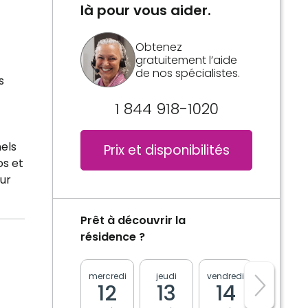
là pour vous aider.
Obtenez
gratuitement l’aide
de nos spécialistes.
s
1 844 918-1020
els
Prix et disponibilités
os et
ur
Prêt à découvrir la
résidence ?
mercredi
jeudi
vendredi
lundi
12
13
14
17