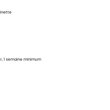
inette
ur, 1 semaine minimum