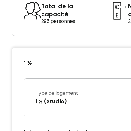
Total de la
capacité
d
295 personnes
2
1 ½
Type de logement
1 ½ (Studio)