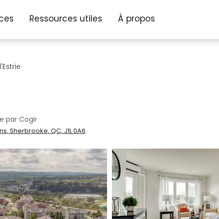
ices
Ressources utiles
À propos
l'Estrie
e par Cogir
ns, Sherbrooke, QC, J1L 0A6