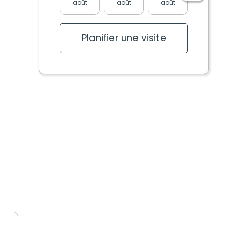
août
août
août
août
Planifier une visite