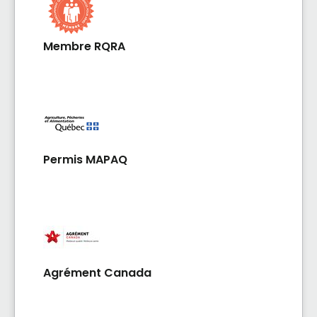
supplémentaire permet de proposer quatre
autres chambres. Au total, 22 chambres sont
Membre RQRA
disponibles. Depuis mai 2025, la Résidence est
dirigée par Thomas et Marion, entrepreneurs
aguerris issus du secteur des technologies et
des communications. Parents de six enfants et
profondément passionnés par les projets qui
rassemblent et font du bien, ils ont choisi de
donner un sens concret à leur parcours en se
Permis MAPAQ
tournant vers un domaine où l’humain est au
cœur de tout. Leur mission : mettre leur
savoir-faire et leur cœur au service des aînés,
en créant des milieux de vie abordables,
empreints de respect, de chaleur et
d’humanité.
Agrément Canada