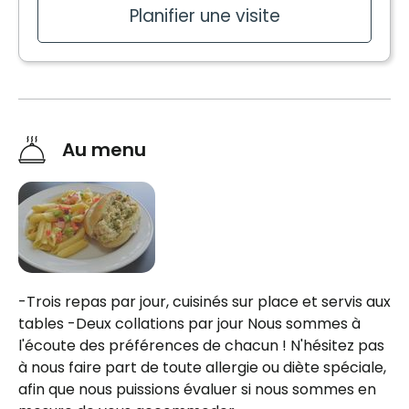
Planifier une visite
Services inclus à l'unité
Soins
Électricité / Chauffage
Administration des médicaments
Entretien ménager
Entretien literie / vêtements
Au menu
Planifier une visite
Planifier une visite
-Trois repas par jour, cuisinés sur place et servis aux
tables -Deux collations par jour Nous sommes à
l'écoute des préférences de chacun ! N'hésitez pas
à nous faire part de toute allergie ou diète spéciale,
afin que nous puissions évaluer si nous sommes en