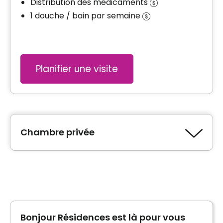
Distribution des médicaments
1 douche / bain par semaine
Planifier une visite
Chambre privée
Type de logement
Chambre privée
Bonjour Résidences est là pour vous
Informations générales