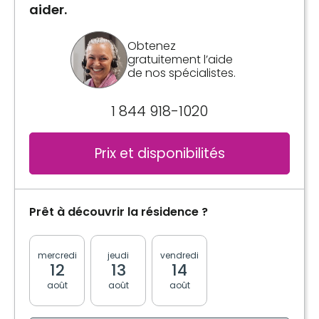
aider.
Chambre avec salle de bain complète ou
commune.
Obtenez
gratuitement l’aide
de nos spécialistes.
Inclus:
- Entretien ménager
1 844 918-1020
- 3 repas/ jour et 2 collations
- Câble
- Téléphonie
Prix et disponibilités
Inclusions
Prêt à découvrir la résidence ?
Repas inclus
3 repas
mercredi
jeudi
vendredi
lundi
mardi
2 collations
12
13
14
17
18
août
août
août
août
août
Salle(s) de bain