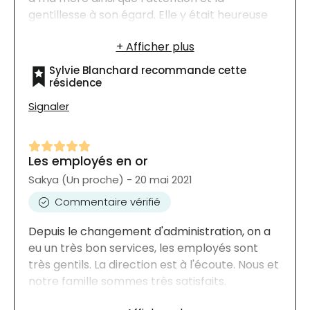
gentillesse à son égard. Elle y était heureuse
et se sentait en sécurité. Mille mercis à toutes
et tous. Sylvie Blanchard
Sylvie Blanchard recommande cette
résidence
Signaler
Les employés en or
Sakya (Un proche) - 20 mai 2021
Commentaire vérifié
Depuis le changement d'administration, on a
eu un très bon services, les employés sont
très gentils. La direction est à l'écoute. Nous et
notre famille sommes très satisfaits.