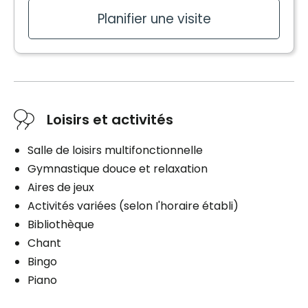
Privée
Planifier une visite
Laveuse / Sécheuse
Buanderie à l'étage
Commodités
Balcon / Terrasse
Loisirs et activités
Bracelet / Tirette d'urgence
Salle de loisirs multifonctionnelle
Services inclus à l'unité
Gymnastique douce et relaxation
Aires de jeux
Câblodistribution
Activités variées (selon I'horaire établi)
Électricité / Chauffage
Bibliothèque
Ligne téléphonique
Chant
Entretien ménager
Bingo
Piano