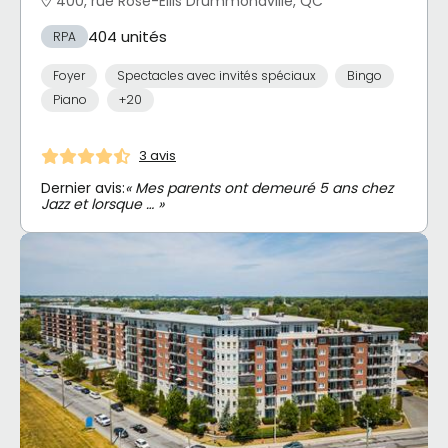
400, rue Rose-Ellis Drummondville, QC
404 unités
RPA
Foyer
Spectacles avec invités spéciaux
Bingo
Piano
+20
3 avis
Dernier avis:
« Mes parents ont demeuré 5 ans chez
Jazz et lorsque … »