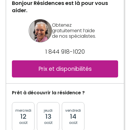
Bonjour Résidences est là pour vous
aider.
Obtenez
gratuitement l’aide
de nos spécialistes.
1 844 918-1020
Prix et disponibilités
Prêt à découvrir la résidence ?
mercredi
jeudi
vendredi
lundi
mardi
12
13
14
17
18
août
août
août
août
août