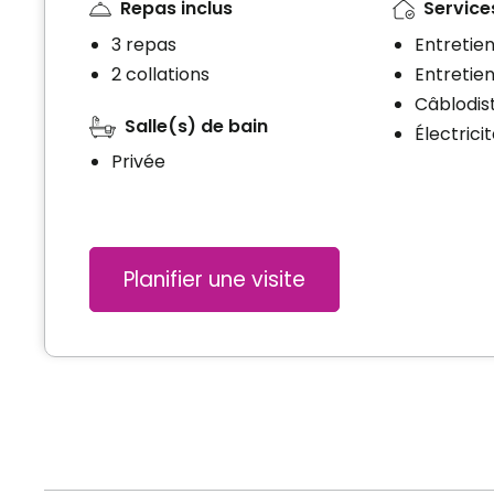
Repas inclus
Services
3 repas
Entretie
2 collations
Entretien
Câblodist
Salle(s) de bain
Électrici
Privée
Planifier une visite