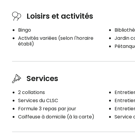
Loisirs et activités
Bingo
Biblioth
Activités variées (selon I'horaire
Jardin 
établi)
Pétanque
Services
2 collations
Entretien
Services du CLSC
Entreti
Formule 3 repas par jour
Entreti
Coiffeuse à domicile (à la carte)
Service 