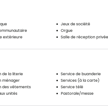
èque
Jeux de société
communautaire
Orgue
 extérieure
Salle de réception privé
 de la literie
Service de buanderie
en ménager
Services (à la carte)
en des vêtements
Service télé
aux unités
Pastorale/messe