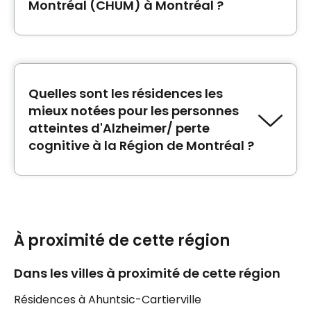
permettera de ne rien oublier, pour mieux
Montréal (CHUM) à Montréal ?
planifier votre budget.
Les meilleures résidences près du Centre
Hospitalier de l'Université de Montréal
(CHUM) à Montréal sont:
Résidence J.A. De
Sève (La Maison du Père)
Quelles sont les résidences les
,
Logement
communautaire chinois Phase II
et
CHSLD -
mieux notées pour les personnes
L'Hôpital chinois de Montréal
.
atteintes d'Alzheimer/ perte
cognitive à la Région de Montréal ?
Les résidences
Château Pierrefonds
,
CHSLD -
Hôpital de Lasalle
et
Résidence Lepage
sont
les mieux notées qui proposent
l'hébergement à une clientèle atteinte
À proximité de cette région
d'Alzheimer/perte cognitive à la Région de
Montréal.
Dans les villes à proximité de cette région
Résidences à Ahuntsic-Cartierville